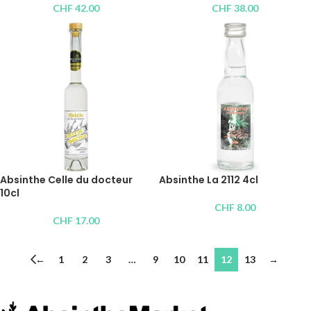
CHF
42.00
CHF
38.00
Absinthe Celle du docteur
Absinthe La 2112 4cl
10cl
CHF
8.00
CHF
17.00
←
1
2
3
…
9
10
11
12
13
→