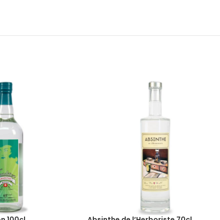
n 100cl
Absinthe de l’Herboriste 70cl