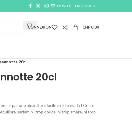
NEWSLETTER
CONTACT
CONNEXION
CHF
0.00
eannotte 20cl
nnotte 20cl
cer par une absinthe « facile » ? Elle est là ! Cette
quilibre parfait. Ni trop douce, ni trop amère, ni trop