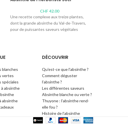
CHF
42.00
Une recette complexe aux treize plantes,
Voici l'absinthe 
dont la grande absinthe du Val-de-Travers,
les fleurs. Une sa
pour de puissantes saveurs végétales
plante d'absinthe
baignant dans une agréable douceur.
selon une recette
centenaire.
Distillerie :
Absinthe de l'Herboriste, C. &
P.A. Virgilio
Distillerie :
Roger
UE
DÉCOUVRIR
Teneur en alcool : 53°
Teneur en alcool 
Contenus disponibles :
100cl
,
70cl
, 50cl,
Contenus disponi
s blanches
Qu'est-ce que l'absinthe ?
35cl
,
10cl
,
4cl
 vertes
Comment déguster
 spéciales
l’absinthe ?
 à absinthe
Les différentes saveurs
absinthe
Absinthe blanche ou verte ?
 à absinthe
Thuyone : l’absinthe rend-
cadeaux
elle fou ?
Histoire de l'absinthe