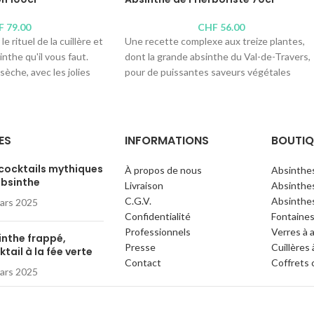
F
79.00
CHF
56.00
e rituel de la cuillère et
Une recette complexe aux treize plantes,
inthe qu'il vous faut.
dont la grande absinthe du Val-de-Travers,
èche, avec les jolies
pour de puissantes saveurs végétales
plantes de la région.
baignant dans une agréable douceur.
 Bovet La Valote
Distillerie :
Absinthe de l'Herboriste, C. &
5°
P.A. Virgilio
ES
INFORMATIONS
BOUTIQ
s : 100cl,
50cl
,
10cl
,
4cl
Teneur en alcool : 53°
Contenus disponibles :
100cl
, 70cl,
50cl
,
 cocktails mythiques
À propos de nous
Absinthe
35cl
,
10cl
,
4cl
absinthe
Livraison
Absinthes
C.G.V.
Absinthes
ars 2025
Confidentialité
Fontaines
Professionnels
Verres à 
inthe frappé,
Presse
Cuillères
tail à la fée verte
Contact
Coffrets 
ars 2025