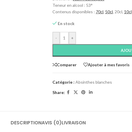
Teneur en alcool : 53°
Contenus disponibles :
70cl
,
50cl
, 20cl,
10cl
En stock
-
+
AJOU
Comparer
Ajouter à mes favoris
Catégorie :
Absinthes blanches
Share:
DESCRIPTION
AVIS (0)
LIVRAISON