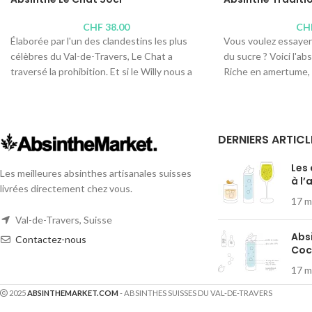
CHF
38.00
CH
Élaborée par l'un des clandestins les plus
Vous voulez essayer l
célèbres du Val-de-Travers, Le Chat a
du sucre ? Voici l'abs
traversé la prohibition. Et si le Willy nous a
Riche en amertume, s
quittés, sa fille Françoise reproduit à
notes végétales des 
l'identique ce nectar tout doux et primé, qui
Distillerie :
Absinthe
se cache derrière une ancienne étiquette
Teneur en alcool : 6
des absinthes Bourgeois. Superbe !
DERNIERS ARTICL
Contenus disponible
Distillerie :
Absinthe Bovet La Valote
Les
Teneur en alcool : 54°
Les meilleures absinthes artisanales suisses
à l’
Contenus disponibles :
100cl
, 50cl,
10cl
,
4cl
livrées directement chez vous.
17 m
Val-de-Travers, Suisse
Abs
Contactez-nous
Cock
17 m
2025
ABSINTHEMARKET.COM
- ABSINTHES SUISSES DU VAL-DE-TRAVERS