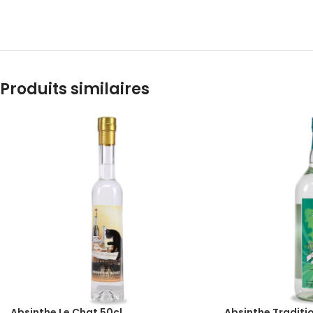
Produits similaires
Absinthe Le Chat 50cl
Absinthe Traditio