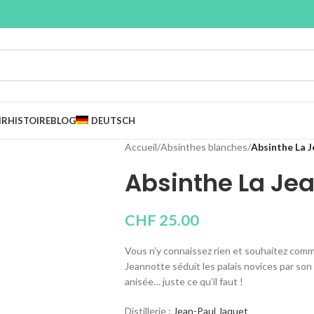
IR
HISTOIRE
BLOG
DEUTSCH
Accueil
/
Absinthes blanches
/
Absinthe La J
Absinthe La Jea
CHF
25.00
Vous n’y connaissez rien et souhaitez commen
Jeannotte séduit les palais novices par son é
anisée… juste ce qu’il faut !
Distillerie :
Jean-Paul Jaquet