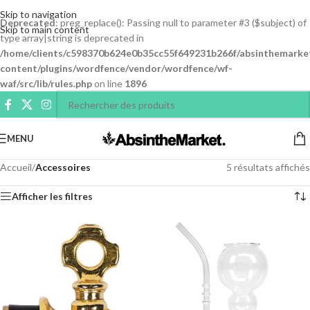
Skip to navigation
Deprecated
: preg_replace(): Passing null to parameter #3 ($subject) of
Skip to main content
type array|string is deprecated in
/home/clients/c598370b624e0b35cc55f649231b266f/absinthemarke
content/plugins/wordfence/vendor/wordfence/wf-
waf/src/lib/rules.php
on line
1896
MENU
Accueil
/
Accessoires
5 résultats affichés
Afficher les filtres