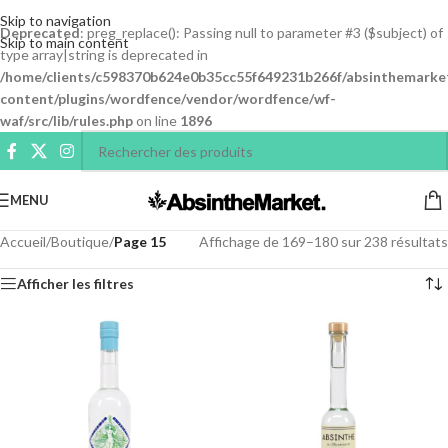
Skip to navigation
Deprecated
: preg_replace(): Passing null to parameter #3 ($subject) of
Skip to main content
type array|string is deprecated in
/home/clients/c598370b624e0b35cc55f649231b266f/absinthemarke
content/plugins/wordfence/vendor/wordfence/wf-
waf/src/lib/rules.php
on line
1896
MENU
Accueil
/
Boutique
/
Page 15
Affichage de 169–180 sur 238 résultats
Afficher les filtres