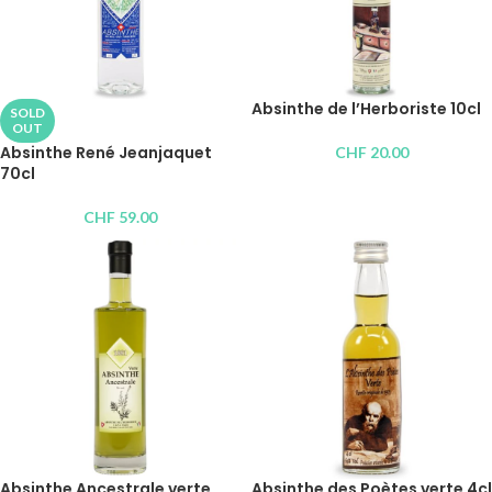
Absinthe de l’Herboriste 10cl
SOLD
OUT
Absinthe René Jeanjaquet
CHF
20.00
70cl
CHF
59.00
Absinthe Ancestrale verte
Absinthe des Poètes verte 4cl