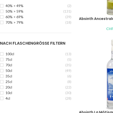
40% > 49%
(2)
50% > 59%
(131)
60% > 69%
(39)
Absinth Ancestrale
70% > 79%
(18)
CH
NACH FLASCHENGRÖSSE FILTERN
100cl
(13)
75cl
(5)
70cl
(35)
50cl
(49)
35cl
(6)
25cl
(8)
20cl
(22)
10cl
(30)
4cl
(28)
Absinth La Môtisa