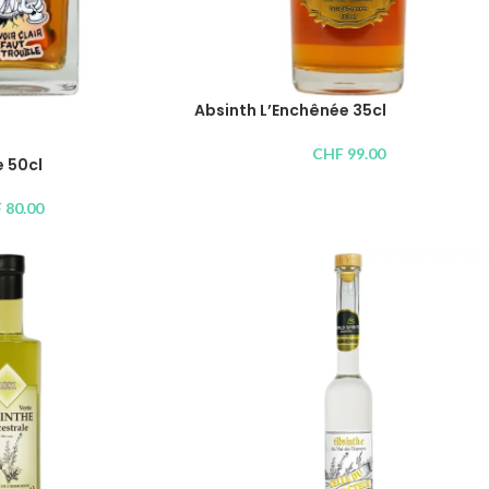
Absinth L’Enchênée 35cl
CHF
99.00
e 50cl
F
80.00