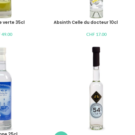
 verte 35cl
Absinth Celle du docteur 10cl
F
49.00
CHF
17.00
nne 25cl