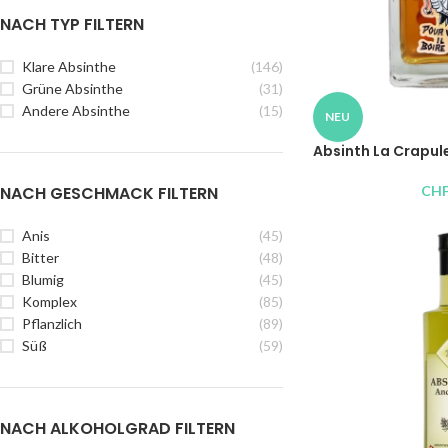
NACH TYP FILTERN
Klare Absinthe
(146)
Grüne Absinthe
(31)
Andere Absinthe
(15)
NEU
Absinth La Crapul
CH
NACH GESCHMACK FILTERN
Anis
(45)
Bitter
(48)
Blumig
(45)
Komplex
(85)
Pflanzlich
(89)
Süß
(59)
NACH ALKOHOLGRAD FILTERN