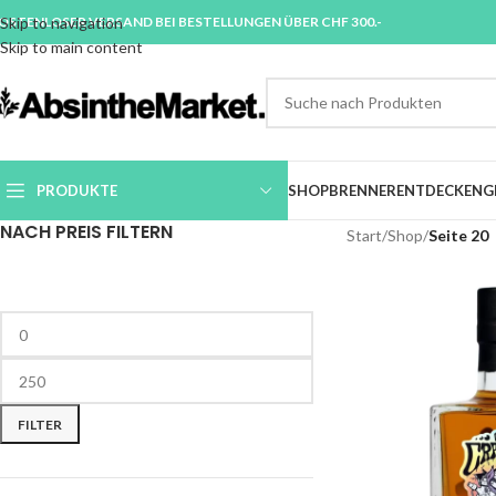
OSTENLOSER VERSAND BEI BESTELLUNGEN ÜBER CHF 300.-
Skip to navigation
Skip to main content
PRODUKTE
SHOP
BRENNER
ENTDECKEN
G
NACH PREIS FILTERN
Start
/
Shop
/
Seite 20
FILTER