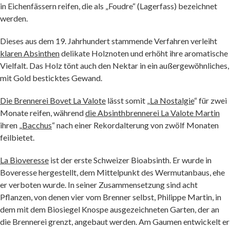
in Eichenfässern reifen, die als „Foudre“ (Lagerfass) bezeichnet
werden.
Dieses aus dem 19. Jahrhundert stammende Verfahren verleiht
klaren Absinthen
delikate Holznoten und erhöht ihre aromatische
Vielfalt. Das Holz tönt auch den Nektar in ein außergewöhnliches,
mit Gold besticktes Gewand.
Die Brennerei Bovet La Valote
lässt somit „
La Nostalgie
“ für zwei
Monate reifen, während
die Absinthbrennerei La Valote Martin
ihren „
Bacchus
“ nach einer Rekordalterung von zwölf Monaten
feilbietet.
La Bioveresse
ist der erste Schweizer Bioabsinth. Er wurde in
Boveresse hergestellt, dem Mittelpunkt des Wermutanbaus, ehe
er verboten wurde. In seiner Zusammensetzung sind acht
Pflanzen, von denen vier vom Brenner selbst, Philippe Martin, in
dem mit dem Biosiegel Knospe ausgezeichneten Garten, der an
die Brennerei grenzt, angebaut werden. Am Gaumen entwickelt er