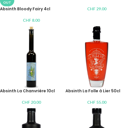
OUT
Absinth Bloody Fairy 4cl
CHF
29.00
CHF
8.00
Absinth La Chanvrière 10cl
Absinth La Folle à Lier 50cl
CHF
20.00
CHF
55.00