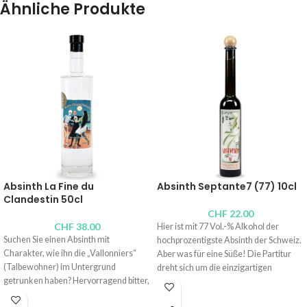
Ähnliche Produkte
Absinth La Fine du
Absinth Septante7 (77) 10cl
Clandestin 50cl
CHF
22.00
CHF
38.00
Hier ist mit 77 Vol.-% Alkohol der
Suchen Sie einen Absinth mit
hochprozentigste Absinth der Schweiz.
Charakter, wie ihn die „Vallonniers“
Aber was für eine Süße! Die Partitur
(Talbewohner) im Untergrund
dreht sich um die einzigartigen
getrunken haben? Hervorragend bitter,
Aromen des Wermutkrauts aus dem
bemerkenswert pflanzlich? Verpassen
Val-de-Travers.