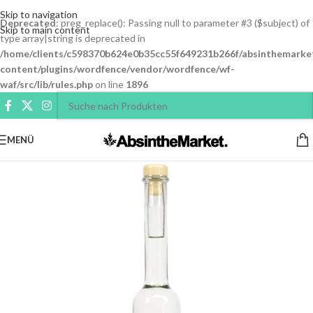
Skip to navigation
Deprecated
: preg_replace(): Passing null to parameter #3 ($subject) of
Skip to main content
type array|string is deprecated in
/home/clients/c598370b624e0b35cc55f649231b266f/absinthemarke
content/plugins/wordfence/vendor/wordfence/wf-
waf/src/lib/rules.php
on line
1896
MENÜ