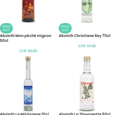
SOLD
SOLD
OUT
OUT
Absinth Mon péché mignon
Absinth Christiane Rey 70cl
50cl
CHF
59.00
CHF
40.00
Absinth La Môtisanne 10cl
Absinth La Thuyonette 50cl