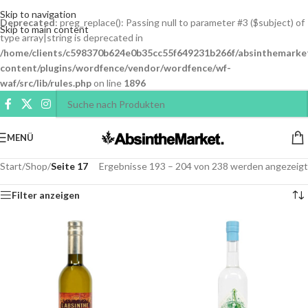
Skip to navigation
Deprecated
: preg_replace(): Passing null to parameter #3 ($subject) of
Skip to main content
type array|string is deprecated in
/home/clients/c598370b624e0b35cc55f649231b266f/absinthemarke
content/plugins/wordfence/vendor/wordfence/wf-
waf/src/lib/rules.php
on line
1896
MENÜ
Start
/
Shop
/
Seite 17
Ergebnisse 193 – 204 von 238 werden angezeigt
Filter anzeigen