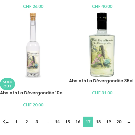
CHF
26.00
CHF
40.00
Absinth La Dévergondée 35cl
SOLD
OUT
Absinth La Dévergondée 10cl
CHF
31.00
CHF
20.00
←
1
2
3
…
14
15
16
17
18
19
20
→