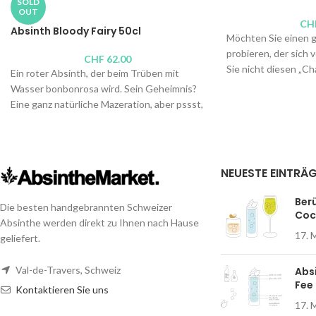
SOLD
OUT
CH
Absinth Bloody Fairy 50cl
Möchten Sie einen 
probieren, der sich
CHF
62.00
Sie nicht diesen „Ch
Ein roter Absinth, der beim Trüben mit
grüne Farbe einer l
Wasser bonbonrosa wird. Sein Geheimnis?
Hanf verdankt. Weg
Eine ganz natürliche Mazeration, aber pssst,
Bitterkeit ist er fü
der Brenner wird seine mysteriöse Zutat
gedacht.
nicht preisgeben. Lassen Sie sich nicht vom
Aussehen täuschen, denn unter seinem
Brenner:
Absintherie
„Barbie“-Kleid ist er trocken, pfefferig, sehr
Pierre-André Matth
NEUESTE EINTRÄ
kühl. Etwas, das Ihre Gäste ins Staunen
Alkoholgehalt: 54 Vo
versetzen wird.
Inhalt: 75cl,
50cl
,
25c
Ber
Die besten handgebrannten Schweizer
Coc
Brenner:
Absintissimo, René Wanner
Absinthe werden direkt zu Ihnen nach Hause
17. 
Alkoholgehalt: 51 Vol.-%
geliefert.
Inhalt: 50cl
Val-de-Travers, Schweiz
Abs
Fee
Kontaktieren Sie uns
17. 