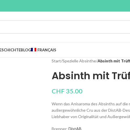
ESCHICHTE
BLOG
FRANÇAIS
Start
/
Spezielle Absinthe
/
Absinth mit Trüff
Absinth mit Trüf
CHF
35.00
Wenn das Anisaroma des Absinths auf die n
außergewöhnliche Cru aus der DistAB-Desti
Liebhaber von Originalität und Außergewö
Brenner:
DistAB