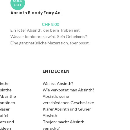
SOLD
OUT
Absinth Bloody Fairy 4cl
Möchten Sie ein
probieren, der s
CHF
8.00
Sie nicht diesen 
Ein roter Absinth, der beim Trüben mit
grüne Farbe eine
Wasser bonbonrosa wird. Sein Geheimnis?
Hanf verdankt. 
Eine ganz natürliche Mazeration, aber pssst,
Bitterkeit ist er
der Brenner wird seine mysteriöse Zutat
gedacht.
nicht preisgeben. Lassen Sie sich nicht vom
Aussehen täuschen, denn unter seinem
Brenner:
Absinthe
„Barbie“-Kleid ist er trocken, pfefferig, sehr
Pierre-André Ma
ENTDECKEN
kühl. Etwas, das Ihre Gäste ins Staunen
Alkoholgehalt: 5
versetzen wird.
Inhalt:
75cl
,
50cl
inthe
Was ist Absinth?
sinthe
Wie verkostet man Absinth?
Brenner:
Absintissimo, René Wanner
 Absinthe
Absinth: seine
Alkoholgehalt: 51 Vol.-%
Fontänen
verschiedenen Geschmäcke
Inhalt:
50cl
, 4cl
läser
Klarer Absinth und Grüner
öffel
Absinth
ets und
Thujon: macht Absinth
ideen
verrückt?