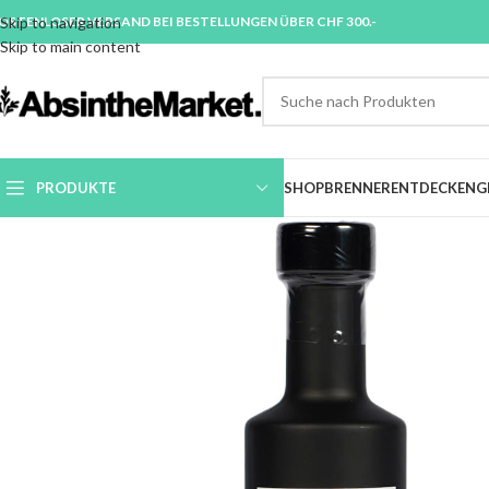
OSTENLOSER VERSAND BEI BESTELLUNGEN ÜBER CHF 300.-
Skip to navigation
Skip to main content
PRODUKTE
SHOP
BRENNER
ENTDECKEN
G