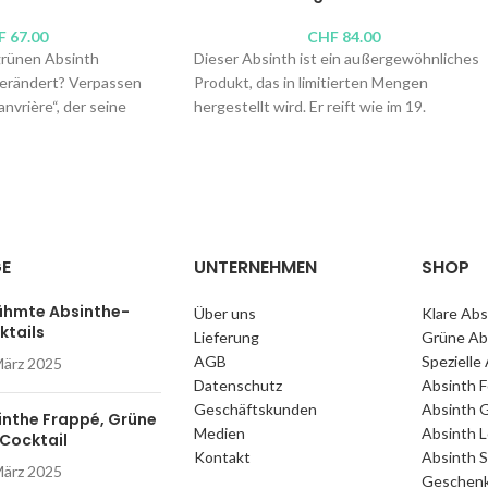
F
67.00
CHF
84.00
grünen Absinth
Dieser Absinth ist ein außergewöhnliches
 verändert? Verpassen
Produkt, das in limitierten Mengen
anvrière“, der seine
hergestellt wird. Er reift wie im 19.
angsamen Mazeration in
Jahrhundert mehrere Monate lang in einem
en seiner besonderen
Eichenfass. Ein Verfahren, bei dem er
r geschulte Gaumen
bernsteinfarben wird und Holznoten
annimmt.
 Celle à Guilloud,
Brenner:
Absinthe Bovet La Valote
ey
Alkoholgehalt: 54°
GE
UNTERNEHMEN
SHOP
l.-%
Inhalt: 75cl,
10cl
l
,
10cl
ühmte Absinthe-
Über uns
Klare Abs
ktails
Lieferung
Grüne Ab
AGB
Spezielle
März 2025
Datenschutz
Absinth 
Geschäftskunden
Absinth G
inthe Frappé, Grüne
Medien
Absinth L
 Cocktail
Kontakt
Absinth S
März 2025
Geschenk