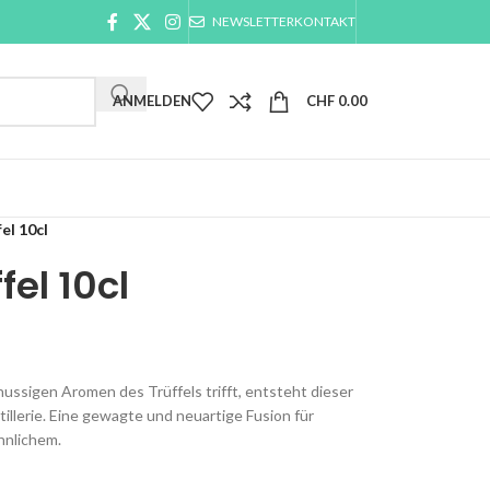
NEWSLETTER
KONTAKT
ANMELDEN
CHF
0.00
el 10cl
fel 10cl
ussigen Aromen des Trüffels trifft, entsteht dieser
llerie. Eine gewagte und neuartige Fusion für
hnlichem.