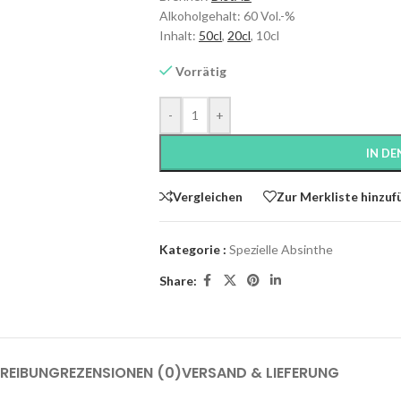
Alkoholgehalt: 60 Vol.-%
Inhalt:
50cl
,
20cl
, 10cl
Vorrätig
-
+
IN D
Vergleichen
Zur Merkliste hinzuf
Kategorie :
Spezielle Absinthe
Share:
REIBUNG
REZENSIONEN (0)
VERSAND & LIEFERUNG