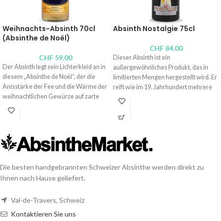
Weihnachts-Absinth 70cl
Absinth Nostalgie 75cl
(Absinthe de Noël)
CHF
84.00
CHF
59.00
Dieser Absinth ist ein
Der Absinth legt sein Lichterkleid an in
außergewöhnliches Produkt, das in
diesem „Absinthe de Noël“, der die
limitierten Mengen hergestellt wird. Er
Anisstärke der Fee und die Wärme der
reift wie im 19. Jahrhundert mehrere
weihnachtlichen Gewürze auf zarte
Monate lang in einem Eichenfass. Ein
Weise vereint. Handwerklich
Verfahren, bei dem er bernsteinfarben
hergestellt und in limitierter Auflage
wird und Holznoten annimmt.
für die Feiertage von der Mikro-
Brenner:
Absinthe Bovet La Valote
Distillerie des Bayards „La Vraie“.
Alkoholgehalt: 54°
Brenner:
Pierre-André Currit
Inhalt: 75cl,
10cl
Alkoholgehalt: 52 Vol.-%
Die besten handgebrannten Schweizer Absinthe werden direkt zu
Inhalt: 70cl
Ihnen nach Hause geliefert.
Val-de-Travers, Schweiz
Kontaktieren Sie uns