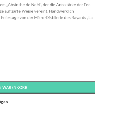
esem „Absinthe de Noël“, der die Anisstärke der Fee
e auf zarte Weise vereint. Handwerklich
e Feiertage von der Mikro-Distillerie des Bayards „La
EN WARENKORB
ügen