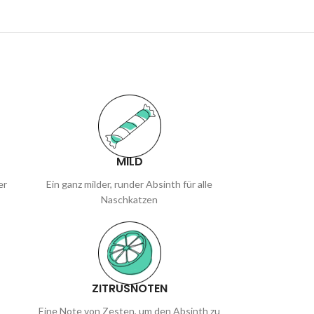
MILD
er
Ein ganz milder, runder Absinth für alle
Naschkatzen
ZITRUSNOTEN
Eine Note von Zesten, um den Absinth zu