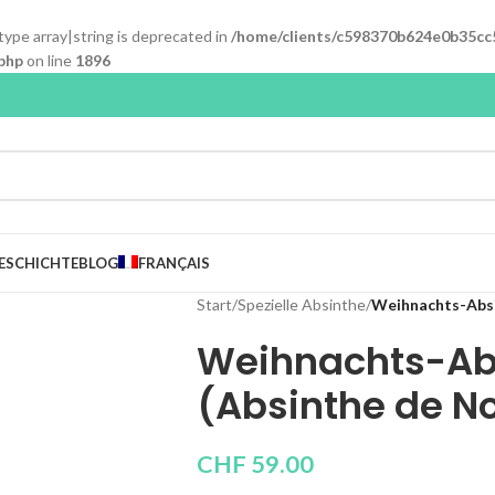
 type array|string is deprecated in
/home/clients/c598370b624e0b35cc
php
on line
1896
ESCHICHTE
BLOG
FRANÇAIS
Start
/
Spezielle Absinthe
/
Weihnachts-Absi
Weihnachts-Abs
(Absinthe de No
CHF
59.00