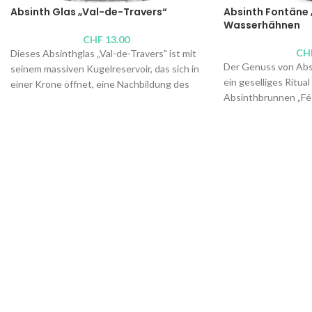
Absinth Glas „Val-de-Travers“
Absinth Fontäne 
Wasserhähnen
CHF
13.00
CH
Dieses Absinthglas „Val-de-Travers" ist mit
Der Genuss von Absi
seinem massiven Kugelreservoir, das sich in
ein geselliges Ritua
einer Krone öffnet, eine Nachbildung des
Absinthbrunnen „Fée
klassischsten Glases aus dem 19.
kleinen Fee aus blä
Jahrhundert. Ideal zum Dosieren Ihrer
wird. Vollkommen m
Grünen Fee, verschafft es Ihrem Aperitif
Qualität, können zwe
einen Hauch von Belle-Époque-Eleganz.
Glas unterstellen u
Handgefertigt und mundgeblasen, ist es
ihrem eigenen Temp
besonders widerstandsfähig.
Absinth (minimaler D
„überraschen“, bevor
(intensiverer Durchflu
der Aperitif wird ge
Vertrauen wird erhöh
Variante:
Absinth Fo
Wasserhähnen
Fassungsvermögen: 0