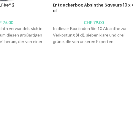
„Fée“ 2
Entdeckerbox Absinthe Saveurs 10 x 
cl
F
75.00
CHF
79.00
nth verwandelt sich in
In dieser Box finden Sie 10 Absinthe zur
l um diesen großartigen
Verkostung (4 cl), sieben klare und drei
“ herum, der von einer
grüne, die von unseren Experten
ulichem Glas gekrönt
ausgewählt wurden, um die verschiedenen
undgeblasen, von hoher
Geschmacksrichtungen des authentischen
i oder vier Gäste ihr
Absinths aus dem Val-de-Travers zu
nd ihren Wasserhahn in
erkunden.
o bedienen, um den
Brennereien: Pierre-André Currit, DistAB,
urchfluss) zu
Distillerie du Val-de-Travers, Yves Benoit,
 sie ihn „schlagen“
Absintherie Celle à Guilloud, Les Frangins,
ss). Die Kelle ist ideal,
Absinthe de l’Herboriste
streckt und das
Alkoholgehalt: 52°-70°
t... Magie.
Inhalt: 10 x 4 cl
ntäne „Fée“ 4
,8 Liter