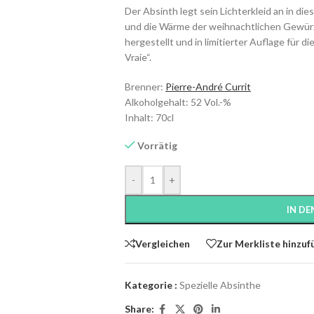
Der Absinth legt sein Lichterkleid an in di
und die Wärme der weihnachtlichen Gewürz
hergestellt und in limitierter Auflage für di
Vraie“.
Brenner:
Pierre-André Currit
Alkoholgehalt: 52 Vol.-%
Inhalt: 70cl
Vorrätig
-
+
IN D
Vergleichen
Zur Merkliste hinzuf
Kategorie :
Spezielle Absinthe
Share: