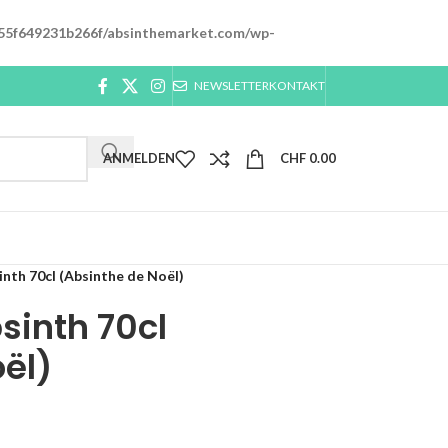
55f649231b266f/absinthemarket.com/wp-
NEWSLETTER
KONTAKT
ANMELDEN
CHF
0.00
nth 70cl (Absinthe de Noël)
inth 70cl
ël)