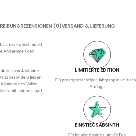
REIBUNG
REZENSIONEN (0)
VERSAND & LIEFERUNG
mit Lichtern geschmückt
die Anisaromen des
.
LIMITIERTE EDITION
duziert wird, ist eine
 ganz besonders lieben.
Ein prestigeträchtiger Jahrgang in limitiert
n Kämmen des Vallon,
Auflage
klich, mit Leidenschaft
EINSTIEGSABSINTH
Ein idealer Absinth, um die Fee