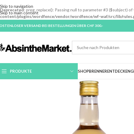
Skip to navigation
Deprecated
: preg_replace(): Passing null to parameter #3 ($subject) of
Skip to main content
content/plugins/wordfence/vendor/wordfence/wf-waf/src/lib/rules.
OSTENLOSER VERSAND BEI BESTELLUNGEN ÜBER CHF 300.-
PRODUKTE
SHOP
BRENNER
ENTDECKEN
G