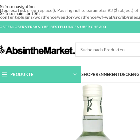
Skip to navigation
Deprecated
: preg_replace(): Passing null to parameter #3 ($subject) of
Skip to main content
content/plugins/wordfence/vendor/wordfence/wf-waf/src/lib/rules.
OSTENLOSER VERSAND BEI BESTELLUNGEN ÜBER CHF 300.-
PRODUKTE
SHOP
BRENNER
ENTDECKEN
G