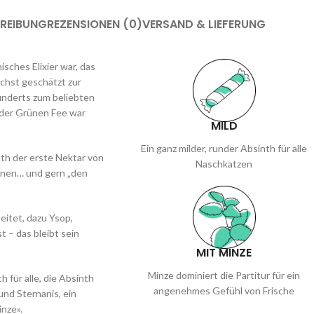
REIBUNG
REZENSIONEN (0)
VERSAND & LIEFERUNG
isches Elixier war, das
chst geschätzt zur
nderts zum beliebten
e der Grünen Fee war
MILD
Ein ganz milder, runder Absinth für alle
nth der erste Nektar von
Naschkatzen
ennen… und gern „den
eitet, dazu Ysop,
t – das bleibt sein
MIT MINZE
Minze dominiert die Partitur für ein
 für alle, die Absinth
angenehmes Gefühl von Frische
und Sternanis, ein
nze».