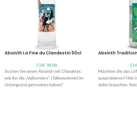
Absinth La Fine du Clandestin 50cl
Absinth Tradition
CHF
38.00
CH
Suchen Sie einen Absinth mit Charakter,
Möchten Sie das Löf
wie ihn die „Vallonniers“ (Talbewohner) im
ausprobieren? Hier i
Untergrund getrunken haben?
dafür brauchen. Reic
Hervorragend bitter, bemerkenswert
trocken, mit den h
pflanzlich? Verpassen Sie nicht diesen „Fine
der Pflanzen aus der
du Clandestin“, der 15 Pflanzen kombiniert,
Brenner:
Absinthe B
darunter ungewöhnlicher Engelwurz und
Alkoholgehalt: 65 Vo
Ehrenpreis.
Inhalt: 100cl,
50cl
,
1
Brenner:
Distillerie du Val-de-Travers,
Christophe Racine