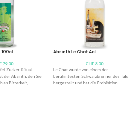
 100cl
Absinth Le Chat 4cl
F
79.00
CHF
8.00
fel-Zucker-Ritual
Le Chat wurde von einem der
st der Absinth, den Sie
berühmtesten Schwarzbrenner des Tals
h an Bitterkeit,
hergestellt und hat die Prohibition
übschen Kräuternoten
überdauert. Und auch wenn Willy
 Region.
verstorben ist, reproduziert seine Tochter
Françoise diesen sehr süßen und
ovet La Valote
preisgekrönten Nektar, der sich hinter
l.-%
einem alten Etikett bourgeoiser Absinthe
0cl
,
4cl
verbirgt. Hervorragend!
Brenner:
Absinthe Bovet La Valote