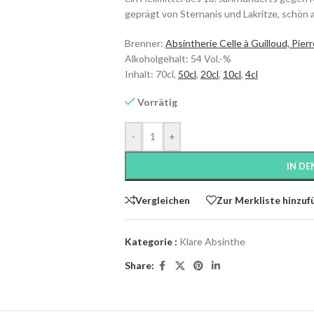
geprägt von Sternanis und Lakritze, schön
Brenner:
Absintherie Celle à Guilloud, Pie
Alkoholgehalt: 54 Vol.-%
Inhalt: 70cl,
50cl
,
20cl
,
10cl
,
4cl
Vorrätig
-
+
IN D
Vergleichen
Zur Merkliste hinzuf
Kategorie :
Klare Absinthe
Share: