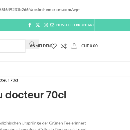
55f649231b266f/absinthemarket.com/wp-
NEWSLETTER
KONTAKT
ANMELDEN
CHF
0.00
cteur 70cl
u docteur 70cl
medizinischen Ursprünge der Grünen Fee erinnert –
 Magenbeschwerden. «Celle du Docteur» ist rund,