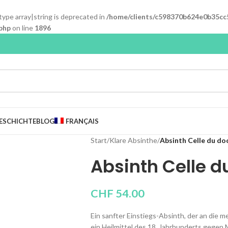
 type array|string is deprecated in
/home/clients/c598370b624e0b35cc
php
on line
1896
ESCHICHTE
BLOG
FRANÇAIS
Start
/
Klare Absinthe
/
Absinth Celle du do
Absinth Celle d
CHF
54.00
Ein sanfter Einstiegs-Absinth, der an die 
ein Heilmittel des 18. Jahrhunderts gegen