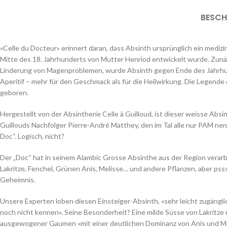
BESCH
«Celle du Docteur» erinnert daran, dass Absinth ursprünglich ein medizin
Mitte des 18. Jahrhunderts von Mutter Henriod entwickelt wurde. Zunä
Linderung von Magenproblemen, wurde Absinth gegen Ende des Jahrhu
Aperitif – mehr für den Geschmack als für die Heilwirkung. Die Legend
geboren.
Hergestellt von der Absintherie Celle à Guilloud, ist dieser weisse Absi
Guillouds Nachfolger Pierre-André Matthey, den im Tal alle nur PAM n
Doc“. Logisch, nicht?
Der „Doc“ hat in seinem Alambic Grosse Absinthe aus der Region verarb
Lakritze, Fenchel, Grünen Anis, Melisse… und andere Pflanzen, aber psss
Geheimnis.
Unsere Experten loben diesen Einsteiger-Absinth, «sehr leicht zugänglich
noch nicht kennen». Seine Besonderheit? Eine milde Süsse von Lakritze 
ausgewogener Gaumen «mit einer deutlichen Dominanz von Anis und Mi