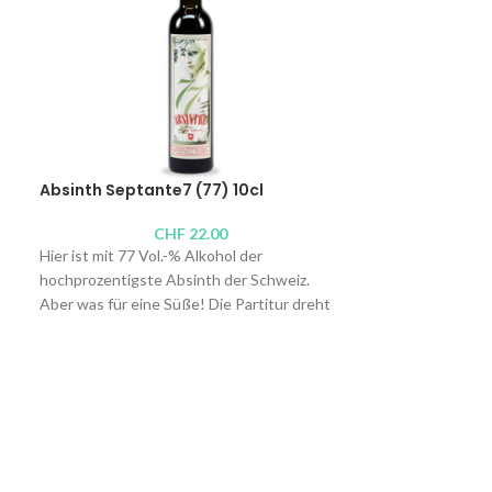
Absinth Septante7 (77) 10cl
Élixir du Pays 
CHF
22.00
Hier ist mit 77 Vol.-% Alkohol der
Liebhaber von Ani
hochprozentigste Absinth der Schweiz.
den anisstärkste
Aber was für eine Süße! Die Partitur dreht
missen wollen. W
sich um die einzigartigen Aromen des
vereint er ein Du
Wermutkrauts aus dem Val-de-Travers.
einem alten Fami
Untergrundtradit
Brenner:
Absinthe Bovet La Valote
kombiniert wurd
Alkoholgehalt: 77 Vol.-%
Inhalt:
75cl
, 10cl
Brenner:
Absinth
Alkoholgehalt: 5
Inhalt:
100cl
, 50c