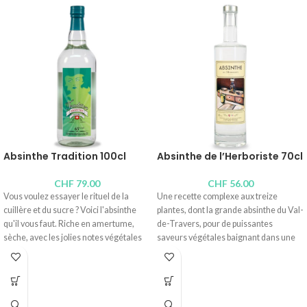
Absinthe Tradition 100cl
Absinthe de l’Herboriste 70cl
CHF
79.00
CHF
56.00
Vous voulez essayer le rituel de la
Une recette complexe aux treize
cuillère et du sucre ? Voici l'absinthe
plantes, dont la grande absinthe du Val-
qu'il vous faut. Riche en amertume,
de-Travers, pour de puissantes
sèche, avec les jolies notes végétales
saveurs végétales baignant dans une
des plantes de la région.
agréable douceur.
Distillerie :
Absinthe Bovet La Valote
Distillerie :
Absinthe de l'Herboriste, C.
Teneur en alcool : 65°
& P.A. Virgilio
Contenus disponibles : 100cl,
50cl
,
10cl
,
Teneur en alcool : 53°