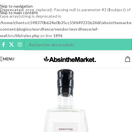
Skip to navigation
Deprecated
: preg_replace(): Passing null to parameter #3 ($subject) of
Skip to main content
type array|string is deprecated in
/home/clients/c598370b624e0b35cc55f649231b266f/absinthemarke
content/plugins/wordfence/vendor/wordfence/wf-
waf/src/lib/rules.php
on line
1896
MENU