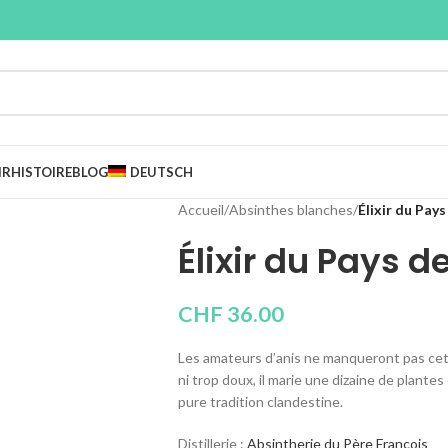
IR
HISTOIRE
BLOG
DEUTSCH
Accueil
/
Absinthes blanches
/
Élixir du Pays
Élixir du Pays d
CHF
36.00
Les amateurs d’anis ne manqueront pas cet él
ni trop doux, il marie une dizaine de plante
pure tradition clandestine.
Distillerie :
Absintherie du Père François