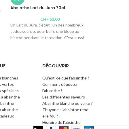
Absinthe Lait du Jura 70cl
t
Une recette comp
dont la grande a
CHF
53.00
pour de puissant
Un Lait du Jura, c'était l'un des nombreux
baignant dans un
codes secrets pour boire une bleue au
bistrot pendant l'interdiction. C'est aussi
Distillerie :
Absint
cette blanche inspirée de la « boueuse »
P.A. Virgilio
qu'apprêtait clandestinement la mère du
Teneur en alcool 
distillateur. Très douce, très anisée.
Contenus disponi
35cl
,
10cl
,
4cl
UE
DÉCOUVRIR
Distillerie :
DuVallon, Jean-Jacques Charrère
Teneur en alcool : 53°
s blanches
Qu'est-ce que l'absinthe ?
Contenus disponibles : 70cl,
4cl
 vertes
Comment déguster
 spéciales
l’absinthe ?
 à absinthe
Les différentes saveurs
absinthe
Absinthe blanche ou verte ?
 à absinthe
Thuyone : l’absinthe rend-
cadeaux
elle fou ?
Histoire de l'absinthe