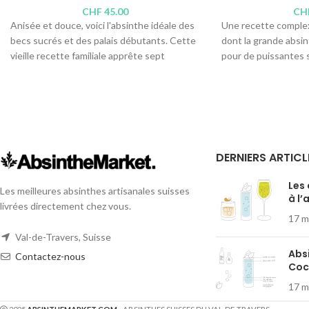
CHF
45.00
CH
Anisée et douce, voici l'absinthe idéale des
Une recette complex
becs sucrés et des palais débutants. Cette
dont la grande absin
vieille recette familiale apprête sept
pour de puissantes 
plantes, derrière une étiquette sournoise
baignant dans une a
qui joue sur la transparence de la bouteille.
Distillerie :
Absinthe 
Une belle idée cadeau !
P.A. Virgilio
Distillerie :
Roger Etienne
Teneur en alcool : 5
Teneur en alcool : 59°
Contenus disponible
Contenus disponibles :
70cl
, 50cl,
25cl
35cl
,
10cl
,
4cl
DERNIERS ARTICL
Les
Les meilleures absinthes artisanales suisses
à l’
livrées directement chez vous.
17 m
Val-de-Travers, Suisse
Abs
Contactez-nous
Cock
17 m