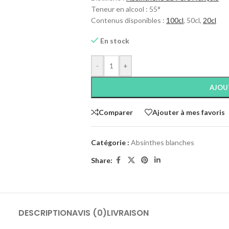
Teneur en alcool : 55°
Contenus disponibles :
100cl
, 50cl,
20cl
En stock
-
+
AJOU
Comparer
Ajouter à mes favoris
Catégorie :
Absinthes blanches
Share:
DESCRIPTION
AVIS (0)
LIVRAISON