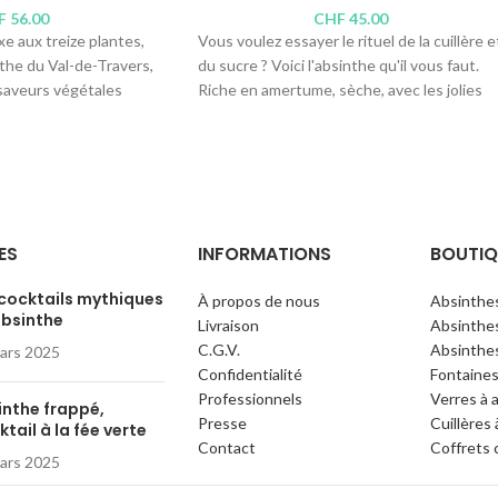
F
56.00
CHF
45.00
e aux treize plantes,
Vous voulez essayer le rituel de la cuillère e
the du Val-de-Travers,
du sucre ? Voici l'absinthe qu'il vous faut.
saveurs végétales
Riche en amertume, sèche, avec les jolies
gréable douceur.
notes végétales des plantes de la région.
de l'Herboriste, C. &
Distillerie :
Absinthe Bovet La Valote
Teneur en alcool : 65°
3°
Contenus disponibles :
100cl
, 50cl,
10cl
,
4cl
s :
100cl
, 70cl,
50cl
,
ES
INFORMATIONS
BOUTIQ
 cocktails mythiques
À propos de nous
Absinthe
absinthe
Livraison
Absinthes
C.G.V.
Absinthes
ars 2025
Confidentialité
Fontaines
Professionnels
Verres à 
inthe frappé,
Presse
Cuillères
tail à la fée verte
Contact
Coffrets 
ars 2025