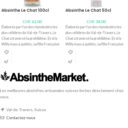
Absinthe Le Chat 100cl
Absinthe Le Chat 50cl
CHF
62.00
CHF
38.00
Élaborée par l'un des clandestins les
Élaborée par l'un des clandestins les
plus célèbres du Val-de-Travers, Le
plus célèbres du Val-de-Travers, Le
Chat a traversé la prohibition. Et si le
Chat a traversé la prohibition. Et si le
Willy nous a quittés, sa fille Françoise
Willy nous a quittés, sa fille Françoise
reproduit à l'identique ce nectar tout
reproduit à l'identique ce nectar tout
doux et primé, qui se cache derrière
doux et primé, qui se cache derrière
une ancienne étiquette des absinthes
une ancienne étiquette des absinthes
Bourgeois. Superbe !
Bourgeois. Superbe !
Distillerie :
Absinthe Bovet La Valote
Distillerie :
Absinthe Bovet La Valote
Teneur en alcool : 54°
Teneur en alcool : 54°
Contenus disponibles : 100cl,
50cl
,
10cl
,
Contenus disponibles :
100cl
, 50cl,
10cl
,
Les meilleures absinthes artisanales suisses livrées directement chez
4cl
4cl
vous.
Val-de-Travers, Suisse
Contactez-nous