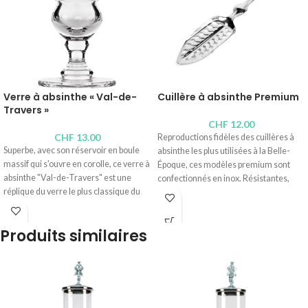
Verre à absinthe « Val-de-
Cuillère à absinthe Premium
Travers »
CHF
12.00
CHF
13.00
Reproductions fidèles des cuillères à
Superbe, avec son réservoir en boule
absinthe les plus utilisées à la Belle-
massif qui s'ouvre en corolle, ce verre à
Époque, ces modèles premium sont
absinthe "Val-de-Travers" est une
confectionnés en inox. Résistantes,
réplique du verre le plus classique du
elles passent aisément au lave-
19ème siècle. Idéal pour de doser sa
vaisselle. Ne boudez pas votre plaisir et
Fée verte, il apporte une bouffée
offrez-vous cet objet évadé de la Belle-
Produits similaires
d'élégance Belle-Époque à l'apéritif.
Époque qui métamorphosera l'apéritif
Réalisé à la main, soufflé à la bouche, il
en élégant voyage dans le passé.
est particulièrement résistant.