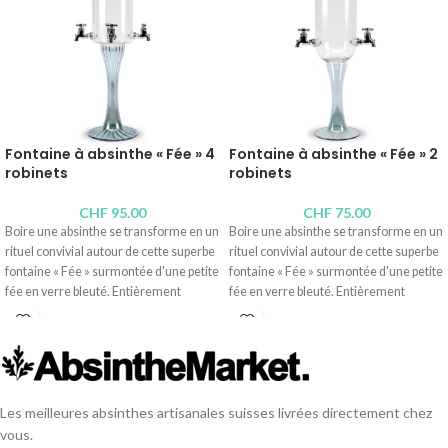
Fontaine à absinthe « Fée » 4
Fontaine à absinthe « Fée » 2
robinets
robinets
CHF
95.00
CHF
75.00
Boire une absinthe se transforme en un
Boire une absinthe se transforme en un
rituel convivial autour de cette superbe
rituel convivial autour de cette superbe
fontaine « Fée » surmontée d'une petite
fontaine « Fée » surmontée d'une petite
fée en verre bleuté. Entièrement
fée en verre bleuté. Entièrement
soufflée à la bouche, de haute qualité,
soufflée à la bouche, de haute qualité,
deux ou quatre convives peuvent y
deux ou quatre convives peuvent y
déposer leur verre et actionner leur
déposer leur verre et actionner leur
robinet à leur rythme pour « étonner »
robinet à leur rythme pour « étonner »
l'absinthe (flux minimal) avant de la «
l'absinthe (flux minimal) avant de la «
battre » (flux plus intense). La louche est
battre » (flux plus intense). La louche est
Les meilleures absinthes artisanales suisses livrées directement chez
idéale, l'apéritif se prolonge, tout
idéale, l'apéritif se prolonge, tout
vous.