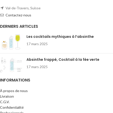
comme les confidences... magique.
comme les confidences... magique.
Val-de-Travers, Suisse
Variante :
Fontaine à absinthe « Fée » à
Variante :
Fontaine à absinthe « Fée » à
2 robinets
4 robinets
Contactez-nous
Contenance : 1 litre
Contenance : 0.8 litre
Hauteur : 48,5 centimètres
Hauteur : 43 centimètres
DERNIERS ARTICLES
Les cocktails mythiques à l’absinthe
17 mars 2025
Absinthe frappé, Cocktail à la fée verte
17 mars 2025
INFORMATIONS
À propos de nous
Livraison
C.G.V.
Confidentialité
Professionnels