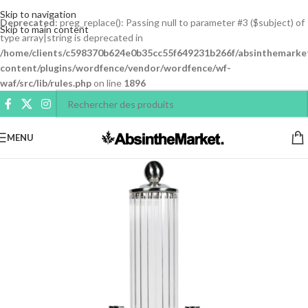
Skip to navigation
Deprecated
: preg_replace(): Passing null to parameter #3 ($subject) of
Skip to main content
type array|string is deprecated in
/home/clients/c598370b624e0b35cc55f649231b266f/absinthemarke
content/plugins/wordfence/vendor/wordfence/wf-
waf/src/lib/rules.php
on line
1896
MENU