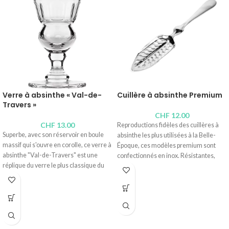
Verre à absinthe « Val-de-
Cuillère à absinthe Premium
Travers »
CHF
12.00
CHF
13.00
Reproductions fidèles des cuillères à
Superbe, avec son réservoir en boule
absinthe les plus utilisées à la Belle-
massif qui s'ouvre en corolle, ce verre à
Époque, ces modèles premium sont
absinthe "Val-de-Travers" est une
confectionnés en inox. Résistantes,
réplique du verre le plus classique du
elles passent aisément au lave-
19ème siècle. Idéal pour de doser sa
vaisselle. Ne boudez pas votre plaisir et
Fée verte, il apporte une bouffée
offrez-vous cet objet évadé de la Belle-
d'élégance Belle-Époque à l'apéritif.
Époque qui métamorphosera l'apéritif
Réalisé à la main, soufflé à la bouche, il
en élégant voyage dans le passé.
est particulièrement résistant.