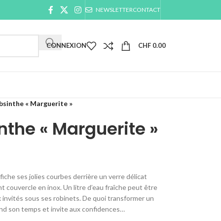
NEWSLETTER
CONTACT
CONNEXION
CHF
0.00
bsinthe « Marguerite »
nthe « Marguerite »
iche ses jolies courbes derrière un verre délicat
 couvercle en inox. Un litre d’eau fraîche peut être
x invités sous ses robinets. De quoi transformer un
end son temps et invite aux confidences…