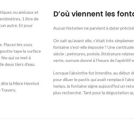
D’où viennent les font
ntiques ou amicaux et
centimètres, 1 litre de
cun autre. Et pour
Aucun historien ne parvient à dater précisé
On sait qu’avant elle, c’était très simplemen
e. Placez-les sous
fontaine s’est-elle imposée ? Une certitude,
goutte tape la surface
siècle ; peintures, poésie, littérature rel
e fée qui se met à
verte, surnom donné à l’heure de l’apéritif en
 de deux tiers d’eau.
Lorsque l’absinthe fut interdite, au début 
pour diluer le pastis qui avait remplacé l’a
dite la Mère Henriod
temps, la fontaine signe aujourd’hui un re
-Travers.
plus recherché. Tant pour la dégustation qu