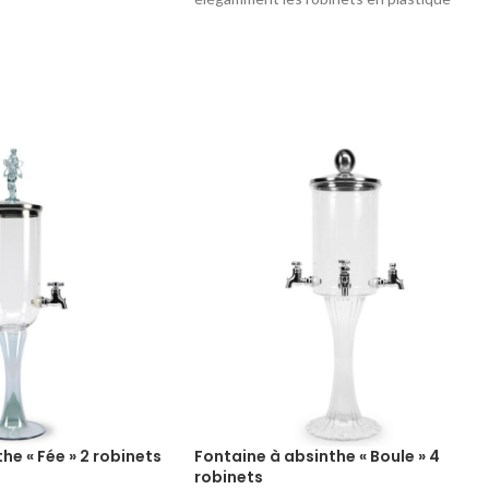
, elles passent
métallisé de votre fontaine à absinthe.
sselle. Ne boudez pas
Équipé d'un joint d'étanchéité, il se fixe sur
ez-vous cet objet évadé
toute nos fontaines en verre.
qui métamorphosera
 voyage dans le passé.
Hauteur : 4.8 cm
Longueur : 5.3 cm
Composition : laiton plaqué or alimentaire
he « Fée » 2 robinets
Fontaine à absinthe « Boule » 4
robinets