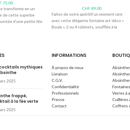
F
75.00
CHF
89.00
se transforme en un
Faites de votre apéritif un moment rare
our de cette superbe
avec cette élégante fontaine art-déco «
montée d'une petite fée
Boule », 2 ou 4 robinets, soufflée à la
ièrement soufflée à la
bouche. Laissez l'eau s'évader délicatement
alité, deux ou quatre
pour obtenir une « louche » idéale, observe
déposer leur verre et
l'absinthe pure « former la fée » en
et à leur rythme pour «
élégantes volutes et transformez votre
(flux minimal) avant de
ES
INFORMATIONS
BOUTIQ
apéritif entre amis en un rituel évadé de la
us intense). La louche est
Belle-Époque.
 prolonge, tout comme les
 cocktails mythiques
À propos de nous
Absinthe
absinthe
ue.
Livraison
Absinthes
Variante :
Fontaine à absinthe « Boule » à 2
C.G.V.
Absinthes
ars 2025
robinets
 absinthe « Fée » à 4
Confidentialité
Fontaines
Contenance : 1 litre
Professionnels
Verres à 
Hauteur : 43 centimètres
re
inthe frappé,
Presse
Cuillères
tail à la fée verte
ètres
Contact
Coffrets 
ars 2025