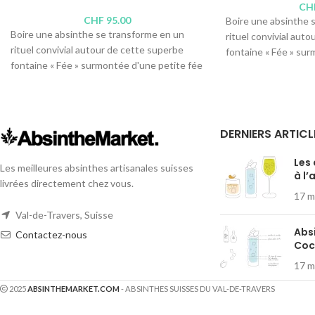
CH
CHF
95.00
Boire une absinthe 
Boire une absinthe se transforme en un
rituel convivial aut
rituel convivial autour de cette superbe
fontaine « Fée » sur
fontaine « Fée » surmontée d'une petite fée
en verre bleuté. Ent
en verre bleuté. Entièrement soufflée à la
bouche, de haute qu
bouche, de haute qualité, deux ou quatre
convives peuvent y 
convives peuvent y déposer leur verre et
actionner leur robin
actionner leur robinet à leur rythme pour «
étonner » l'absinthe 
DERNIERS ARTICL
étonner » l'absinthe (flux minimal) avant de
la « battre » (flux pl
la « battre » (flux plus intense). La louche est
idéale, l'apéritif se
Les
Les meilleures absinthes artisanales suisses
idéale, l'apéritif se prolonge, tout comme les
à l’
confidences... magiq
livrées directement chez vous.
confidences... magique.
17 m
Variante :
Fontaine à
Variante :
Fontaine à absinthe « Fée » à 2
robinets
Val-de-Travers, Suisse
robinets
Contenance : 0.8 lit
Abs
Contactez-nous
Contenance : 1 litre
Cock
Hauteur : 43 centim
Hauteur : 48,5 centimètres
17 m
2025
ABSINTHEMARKET.COM
- ABSINTHES SUISSES DU VAL-DE-TRAVERS