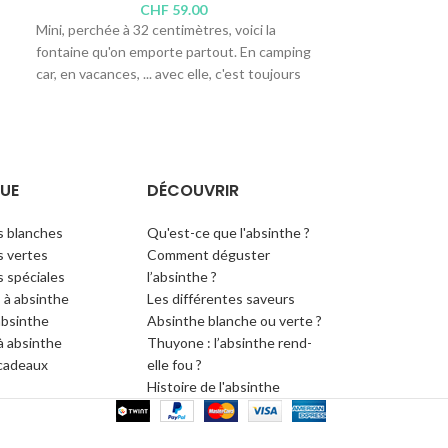
CHF
59.00
Mini, perchée à 32 centimètres, voici la
Son spectaculair
fontaine qu'on emporte partout. En camping
affiche une conte
car, en vacances, ... avec elle, c'est toujours
Disposez 4 verres
l'heure de la fée ! Mieux ? Elle se range
noyez l'eau de gl
aisément dans une armoire et séduit
z
opérer. Un peu d'
derrière son verre délicat soufflé à la
goutte-à-goutte e
bouche et sous son élégant couvercle ourlé
lentement. L'art
d'inox.
UE
DÉCOUVRIR
Contenance : 2 li
Contenance : 0.5 litre
s blanches
Qu'est-ce que l'absinthe ?
Hauteur : 44 cm
Hauteur : 32 cm
 vertes
Comment déguster
Hauteur sous rob
Hauteur sous robinets : 14 cm
 spéciales
l’absinthe ?
 à absinthe
Les différentes saveurs
absinthe
Absinthe blanche ou verte ?
 à absinthe
Thuyone : l’absinthe rend-
cadeaux
elle fou ?
Histoire de l'absinthe