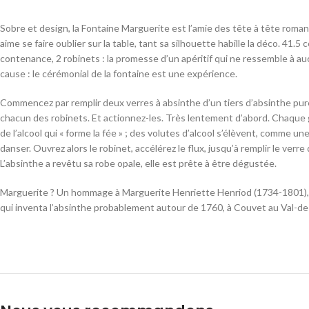
Sobre et design, la Fontaine Marguerite est l’amie des tête à tête roma
aime se faire oublier sur la table, tant sa silhouette habille la déco. 41.5 
contenance, 2 robinets : la promesse d’un apéritif qui ne ressemble à au
cause : le cérémonial de la fontaine est une expérience.
Commencez par remplir deux verres à absinthe d’un tiers d’absinthe pur
chacun des robinets. Et actionnez-les. Très lentement d’abord. Chaque 
de l’alcool qui « forme la fée » ; des volutes d’alcool s’élèvent, comme un
danser. Ouvrez alors le robinet, accélérez le flux, jusqu’à remplir le verre
L’absinthe a revêtu sa robe opale, elle est prête à être dégustée.
Marguerite ? Un hommage à Marguerite Henriette Henriod (1734-1801), 
qui inventa l’absinthe probablement autour de 1760, à Couvet au Val-de