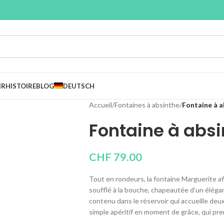
IR
HISTOIRE
BLOG
DEUTSCH
Accueil
/
Fontaines à absinthe
/
Fontaine à a
Fontaine à absi
CHF
79.00
Tout en rondeurs, la fontaine Marguerite aff
soufflé à la bouche, chapeautée d’un élégant
contenu dans le réservoir qui accueille deu
simple apéritif en moment de grâce, qui pr