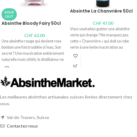
Absinthe La Chanvrière 50cl
SOLD
OUT
Absinthe Bloody Fairy 50cl
CHF
47.00
Vous souhaitez goûter une absinthe
CHF
62.00
verte qui change ? Ne manquez pas
Une absinthe rouge qui devient rose
cette « Chanvrière » qui doit sa robe
bonbon une fois troublée à l'eau. Son
verte à une lente macération au
secret ? Une macération entièrement
chanvre. Particulièrement amère, elle
naturelle mais chhht, le distillateur ne
se destine aux palais entraînés.
révélera pas son ingrédient mystère.
Distillerie :
Absintherie Celle à
Ne vous fiez pas aux apparences, sous
Guilloud, Pierre-André Matthey
sa robe « Barbie », elle est sèche,
Teneur en alcool : 54°
poivrée, très fraîche. De quoi épater
Contenus disponibles :
75cl
, 50cl,
25cl
,
vos convives.
10cl
Les meilleures absinthes artisanales suisses livrées directement chez
Distillerie :
Distillerie Wanner
vous.
Teneur en alcool : 51°
Contenus disponibles : 50cl,
4cl
Val-de-Travers, Suisse
Contactez-nous