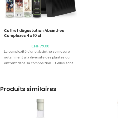
Coffret dégustation Absinthes
Complexes 4 x 10 cl
CHF
79.00
La complexité d'une absinthe se mesure
notamment à la diversité des plantes qui
entrent dans sa composition. Et elles sont
nombreuses, plus d'une vingtaine dans les
recettes les plus complexes. Chacune
d'elles apporte à l'absinthe l'alchimie qui va
broder sa singularité, un équilibre délicat
Produits similaires
entre l'amertume des plantes d'absinthe, la
douceur de la réglisse, la rondeur de l'anis, le
piquant de la menthe, le citronné de la
mélisse...
Une absinthe complexe est une absinthe