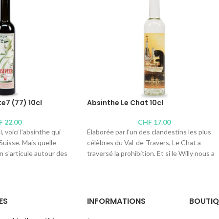
e7 (77) 10cl
Absinthe Le Chat 10cl
F
22.00
CHF
17.00
, voici l'absinthe qui
Élaborée par l'un des clandestins les plus
 Suisse. Mais quelle
célèbres du Val-de-Travers, Le Chat a
n s'articule autour des
traversé la prohibition. Et si le Willy nous a
la grande absinthe du
quittés, sa fille Françoise reproduit à
l'identique ce nectar tout doux et primé, qu
se cache derrière une ancienne étiquette
 Bovet La Valote
des absinthes Bourgeois. Superbe !
ES
INFORMATIONS
BOUTIQ
7°
s :
75cl
, 10cl
Distillerie :
Absinthe Bovet La Valote