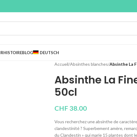
IR
HISTOIRE
BLOG
DEUTSCH
Accueil
/
Absinthes blanches
/
Absinthe La F
Absinthe La Fin
50cl
CHF
38.00
Vous recherchez une absinthe de caractère, t
clandestinité ? Superbement amère, remar
du Clandestin » qui marie 15 plantes dont le