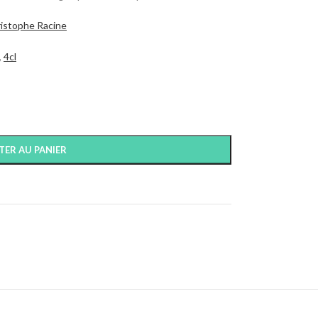
hristophe Racine
,
4cl
TER AU PANIER