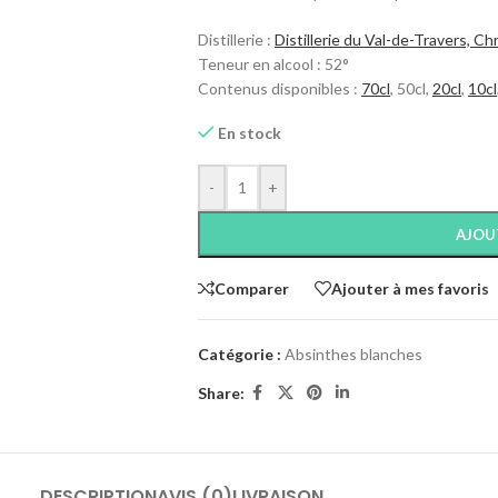
Distillerie :
Distillerie du Val-de-Travers, C
Teneur en alcool : 52°
Contenus disponibles :
70cl
, 50cl,
20cl
,
10cl
En stock
-
+
AJOU
Comparer
Ajouter à mes favoris
Catégorie :
Absinthes blanches
Share:
DESCRIPTION
AVIS (0)
LIVRAISON