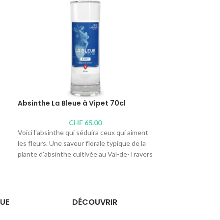
Absinthe La Bleue à Vipet 70cl
Absinthe Tradi
CHF
65.00
Voici l'absinthe qui séduira ceux qui aiment
Vous voulez essaye
les fleurs. Une saveur florale typique de la
du sucre ? Voici l
plante d'absinthe cultivée au Val-de-Travers
Riche en amertume
selon une recette familiale plus que
notes végétales d
i
centenaire.
Distillerie :
Absin
Distillerie :
Roger Etienne
Teneur en alcool 
UE
DÉCOUVRIR
Teneur en alcool : 53°
Contenus disponi
Contenus disponibles : 70cl,
50cl
,
25cl