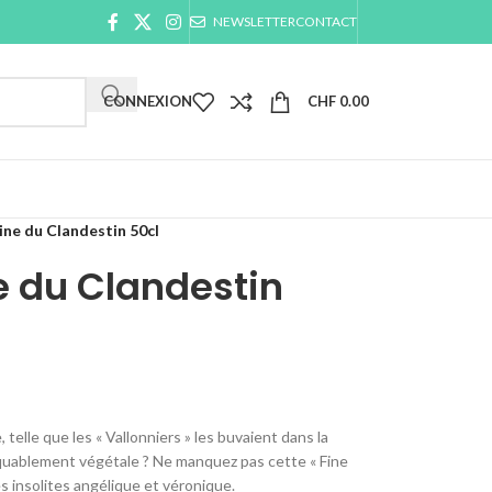
NEWSLETTER
CONTACT
CONNEXION
CHF
0.00
ine du Clandestin 50cl
e du Clandestin
elle que les « Vallonniers » les buvaient dans la
quablement végétale ? Ne manquez pas cette « Fine
s insolites angélique et véronique.