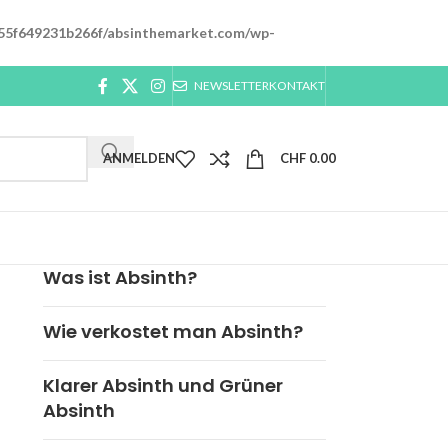
55f649231b266f/absinthemarket.com/wp-
NEWSLETTER
KONTAKT
ANMELDEN
CHF
0.00
Was ist Absinth?
Wie verkostet man Absinth?
Klarer Absinth und Grüner
Absinth