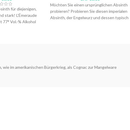
Möchten Sie einen ursprünglichen Absinth
sinth für diejenigen,
probieren? Probieren Sie diesen imperialen
nd stark! L'Émeraude
Absinth, der Engelwurz und dessen typisch
t 77° Vol.-% Alkohol
erdige Noten verkörpert. Am Gaumen ist er
setzlich zulässigen
rustikal, würzig, pikant. Danach ist er
e Schöpfung und
trocken, pflanzlich.
es mythischen
Brenner:
Absinthe de l'Herboriste, C. & P.A.
renners Willy Bovet,
Virgilio
l...
Alkoholgehalt: 60 Vol.-%
ovet La Valote
Inhalt: 70cl,
50cl
,
35cl
,
10cl
,
4cl
, wie im amerikanischen Bürgerkrieg, als Cognac zur Mangelware
l.-%