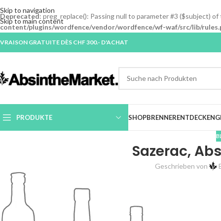
Skip to navigation
Deprecated
: preg_replace(): Passing null to parameter #3 ($subject) of
Skip to main content
content/plugins/wordfence/vendor/wordfence/wf-waf/src/lib/rules.
IVRAISON GRATUITE DÈS CHF 300.- D'ACHAT
PRODUKTE
SHOP
BRENNER
ENTDECKEN
G
B
Sazerac, Abs
Geschrieben von