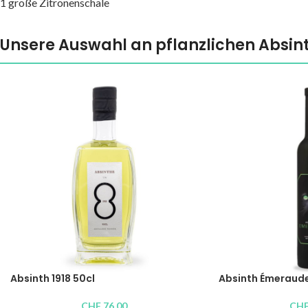
1 große Zitronenschale
Unsere Auswahl an pflanzlichen Absin
Absinth 1918 50cl
Absinth Émeraude
CHF
76.00
CH