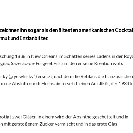
zeichnen ihn sogar als den ältesten amerikanischen Cocktail
mut und Enzianbitter.
ischung 1838 in New Orleans im Schatten seines Ladens in der Roy
ognac Sazerac-de-Forge et Fils, um den er seine Kreation wob.
y („rye whisky“) ersetzt, nachdem die Reblaus die französischen
ene Absinth durch Herbsaint ersetzt, einen Anislikör, der 1934 i
ötigt zwei Gläser. In einem wird der Absinthe geschüttelt und in
en mit zerstoßenem Zucker vermischt und in das erste Glas