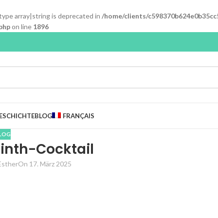
 type array|string is deprecated in
/home/clients/c598370b624e0b35cc
php
on line
1896
ESCHICHTE
BLOG
FRANÇAIS
LOG
inth-Cocktail
Esther
On 17. März 2025