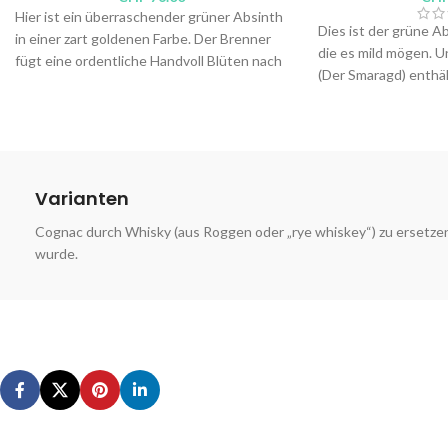
Hier ist ein überraschender grüner Absinth
Dies ist der grüne Ab
in einer zart goldenen Farbe. Der Brenner
die es mild mögen. U
fügt eine ordentliche Handvoll Blüten nach
(Der Smaragd) enthäl
altem Geheimrezept hinzu. Dieser Absinth
und den höchsten ge
ist stark (72 Vol.-% Alkohol), pflanzlich,
Thujongehalt. Letzt
blumig und komplex, inspiriert von einem
letzter Schachzug d
echten Rezept, das im Untergrund
ehemaligen Schwarzb
entwickelt wurde.
bevor sein Vorhang fie
Varianten
Brenner:
Distillerie Wanner
Brenner:
Absinthe B
Alkoholgehalt: 72 Vol.-%
Cognac durch Whisky (aus Roggen oder „rye whiskey“) zu ersetzen
Alkoholgehalt: 77 Vo
Inhalt: 50cl,
4cl
wurde.
Inhalt: 50cl,
10cl