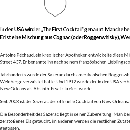
In den USA wird er „The First Cocktail“ genannt. Manche be
Er ist eine Mischung aus Cognac (oder Roggenwhisky), Wer
Antoine Péchaud, ein kreolischer Apotheker, entwickelte diese M
Street 437. Er benannte ihn nach seinem französischen Lieblingsc
Jahrhunderts wurde der Sazerac durch amerikanischen Roggenwhisk
Weinberge verwüstet hatte. Und 1912 wurde der in den USA verbot
New Orleans als Absinth-Ersatz kreiert wurde.
Seit 2008 ist der Sazerac der offizielle Cocktail von New Orleans.
Die Besonderheit des Sazerac liegt in seiner Zubereitung: Man ben
zerstoßenes Eis getaucht, im anderen werden die restlichen Zutat
gegossen.