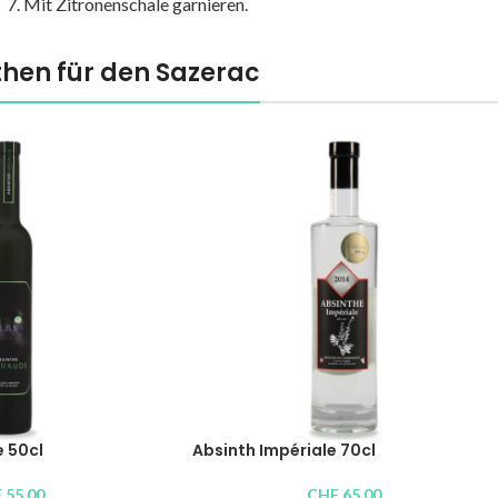
Mit Zitronenschale garnieren.
then für den Sazerac
 50cl
Absinth Impériale 70cl
F
55.00
CHF
65.00