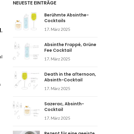
NEUESTE EINTRÄGE
L'ABSINTHE
Berühmte Absinthe-
Cocktails
17. März 2025
.
Absinthe Frappé, Grüne
Fee Cocktail
al
17. März 2025
Death in the afternoon,
Absinth-Cocktail
n
17. März 2025
Sazerac, Absinth-
Cocktail
17. März 2025
Rezept für eine geeiste