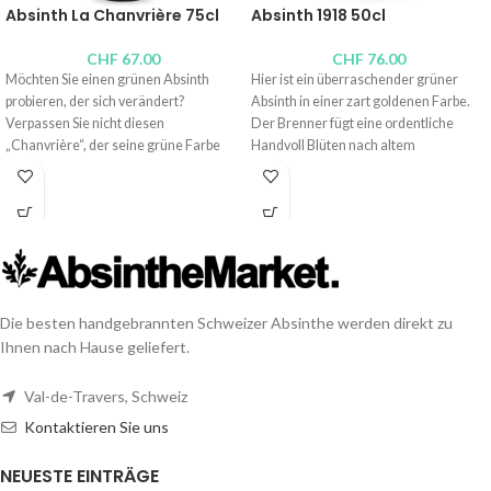
Absinth La Chanvrière 75cl
Absinth 1918 50cl
CHF
67.00
CHF
76.00
Möchten Sie einen grünen Absinth
Hier ist ein überraschender grüner
probieren, der sich verändert?
Absinth in einer zart goldenen Farbe.
Verpassen Sie nicht diesen
Der Brenner fügt eine ordentliche
„Chanvrière“, der seine grüne Farbe
Handvoll Blüten nach altem
einer langsamen Mazeration in Hanf
Geheimrezept hinzu. Dieser Absinth ist
verdankt. Wegen seiner besonderen
stark (72 Vol.-% Alkohol), pflanzlich,
Bitterkeit ist er für geschulte Gaumen
blumig und komplex, inspiriert von
gedacht.
einem echten Rezept, das im
Untergrund entwickelt wurde.
Brenner:
Absintherie Celle à Guilloud,
Pierre-André Matthey
Brenner:
Distillerie Wanner
Alkoholgehalt: 54 Vol.-%
Alkoholgehalt: 72 Vol.-%
Die besten handgebrannten Schweizer Absinthe werden direkt zu
Inhalt: 75cl,
50cl
,
25cl
,
10cl
Inhalt: 50cl,
4cl
Ihnen nach Hause geliefert.
Val-de-Travers, Schweiz
Kontaktieren Sie uns
NEUESTE EINTRÄGE