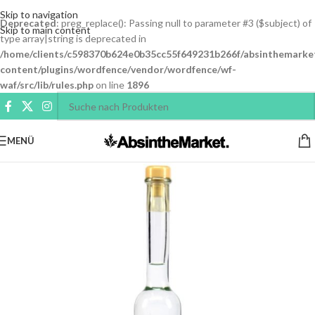
Skip to navigation
Deprecated
: preg_replace(): Passing null to parameter #3 ($subject) of
Skip to main content
type array|string is deprecated in
/home/clients/c598370b624e0b35cc55f649231b266f/absinthemarke
content/plugins/wordfence/vendor/wordfence/wf-
waf/src/lib/rules.php
on line
1896
MENÜ