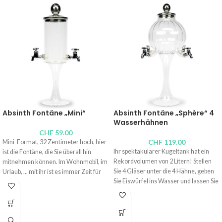
Absinth Fontäne „Mini“
Absinth Fontäne „Sphère“ 4
Wasserhähnen
CHF
59.00
CHF
119.00
Mini-Format, 32 Zentimeter hoch, hier
Ihr spektakulärer Kugeltank hat ein
ist die Fontäne, die Sie überall hin
Rekordvolumen von 2 Litern! Stellen
mitnehmen können. Im Wohnmobil, im
Sie 4 Gläser unter die 4 Hähne, geben
Urlaub, ... mit ihr ist es immer Zeit für
Sie Eiswürfel ins Wasser und lassen Sie
einen Absinth! Geht es noch besser?
die Magie geschehen. Ein bisschen
Sie passt problemlos in einen Schrank
reiner Absinth, Tropfwasser und der
und verführt hinter ihrem filigranen
Absinth wird langsam trüb. Die Kunst,
mundgeblasenen Glas und unter ihrem
sich Zeit zu nehmen.
eleganten, mit Edelstahl umrandeten