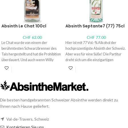
Vertrauen wird erhöht... Magie.
Variante:
Absinth Fontäne „Fée“ 2
Wasserhähnen
Fassungsvermögen: 1 Liter
Absinth Le Chat 100cl
Absinth Septante7 (77) 75cl
Höhe: 48,5 Zentimeter
CHF
62.00
CHF
77.00
Le Chat wurde von einem der
Hier ist mit 77 Vol.-% Alkohol der
berühmtesten Schwarzbrenner des
hochprozentigste Absinth der Schweiz.
Tals hergestellt und hat die Prohibition
Aber was für eine Süße! Die Partitur
überdauert. Und auch wenn Willy
dreht sich um die einzigartigen
verstorben ist, reproduziert seine
Aromen des Wermutkrauts aus dem
Tochter Françoise diesen sehr süßen
Val-de-Travers.
und preisgekrönten Nektar, der sich
Brenner:
Absinthe Bovet La Valote
hinter einem alten Etikett bourgeoiser
Alkoholgehalt: 77 Vol.-%
Absinthe verbirgt. Hervorragend!
Inhalt: 75cl,
10cl
Brenner:
Absinthe Bovet La Valote
Die besten handgebrannten Schweizer Absinthe werden direkt zu
Alkoholgehalt: 54 Vol.-%
Ihnen nach Hause geliefert.
Inhalt: 100cl,
50cl
,
10cl
,
4cl
Val-de-Travers, Schweiz
Kontaktieren Sie uns