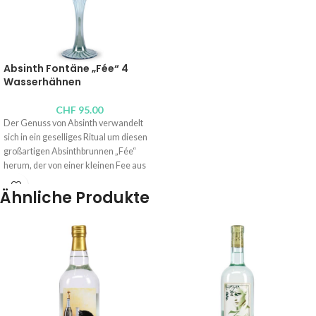
Absinth Fontäne „Fée“ 4
Wasserhähnen
CHF
95.00
Der Genuss von Absinth verwandelt
sich in ein geselliges Ritual um diesen
großartigen Absinthbrunnen „Fée“
herum, der von einer kleinen Fee aus
bläulichem Glas gekrönt wird.
Ähnliche Produkte
Vollkommen mundgeblasen, von
hoher Qualität, können zwei oder vier
Gäste ihr Glas unterstellen und ihren
Wasserhahn in ihrem eigenen Tempo
bedienen, um den Absinth (minimaler
Durchfluss) zu „überraschen“, bevor
sie ihn „schlagen“ (intensiverer
Durchfluss). Die Kelle ist ideal, der
Aperitif wird gestreckt und das