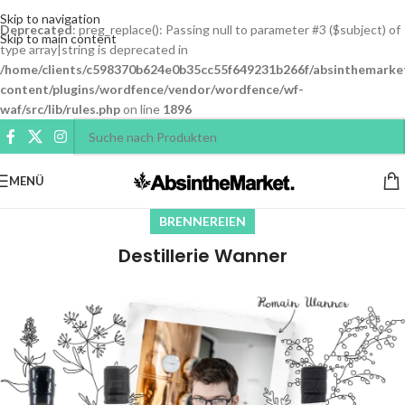
Skip to navigation
Deprecated
: preg_replace(): Passing null to parameter #3 ($subject) of
Skip to main content
type array|string is deprecated in
/home/clients/c598370b624e0b35cc55f649231b266f/absinthemarke
content/plugins/wordfence/vendor/wordfence/wf-
waf/src/lib/rules.php
on line
1896
MENÜ
BRENNEREIEN
Destillerie Wanner