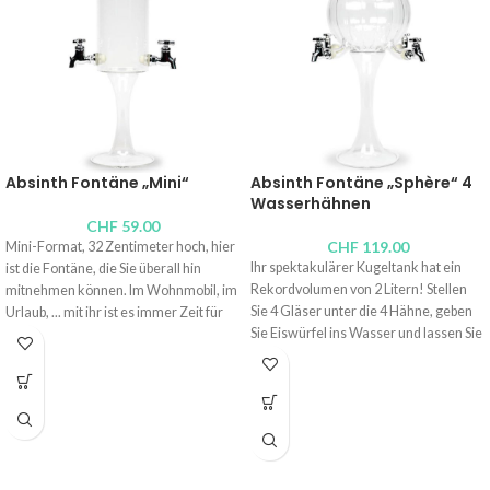
Absinth Fontäne „Mini“
Absinth Fontäne „Sphère“ 4
Wasserhähnen
CHF
59.00
CHF
119.00
Mini-Format, 32 Zentimeter hoch, hier
Ihr spektakulärer Kugeltank hat ein
ist die Fontäne, die Sie überall hin
Rekordvolumen von 2 Litern! Stellen
mitnehmen können. Im Wohnmobil, im
Sie 4 Gläser unter die 4 Hähne, geben
Urlaub, ... mit ihr ist es immer Zeit für
Sie Eiswürfel ins Wasser und lassen Sie
einen Absinth! Geht es noch besser?
die Magie geschehen. Ein bisschen
Sie passt problemlos in einen Schrank
reiner Absinth, Tropfwasser und der
und verführt hinter ihrem filigranen
Absinth wird langsam trüb. Die Kunst,
mundgeblasenen Glas und unter ihrem
sich Zeit zu nehmen.
eleganten, mit Edelstahl umrandeten
Sammeldeckel.
Fassungsvermögen: 2 Liter
Höhe: 44 cm
Fassungsvermögen: 0,5 Liter