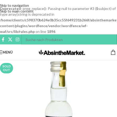
Skip to navigation
Deprecated
: preg_replace(): Passing null to parameter #3 ($subject) of
Skip to main content
type array|string is deprecated in
/home/clients/c598370b624e0b35cc55f649231b266f/absinthemarke
content/plugins/wordfence/vendor/wordfence/wf-
waf/src/lib/rules.php
on line
1896
MENÜ
SOLD
OUT