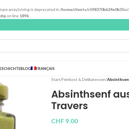
 type array|string is deprecated in
/home/clients/c598370b624e0b35cc
php
on line
1896
ESCHICHTE
BLOG
FRANÇAIS
Start
/
Feinkost & Delikatessen
/
Absinthsen
Absinthsenf au
Travers
CHF
9.00