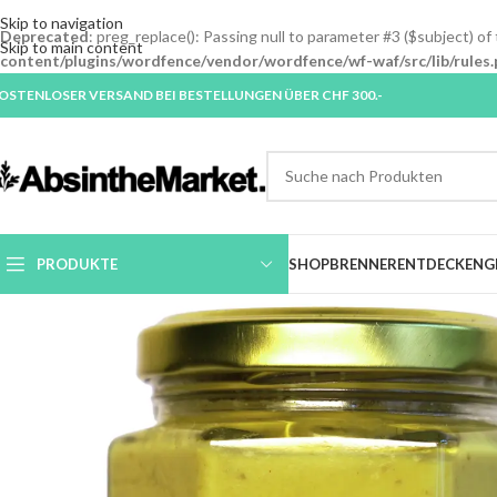
Skip to navigation
Deprecated
: preg_replace(): Passing null to parameter #3 ($subject) of
Skip to main content
content/plugins/wordfence/vendor/wordfence/wf-waf/src/lib/rules.
OSTENLOSER VERSAND BEI BESTELLUNGEN ÜBER CHF 300.-
PRODUKTE
SHOP
BRENNER
ENTDECKEN
G