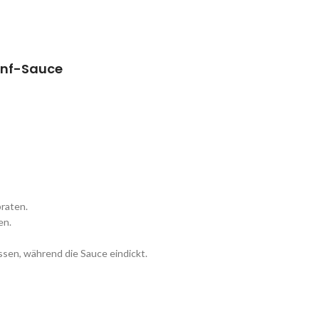
enf-Sauce
braten.
en.
ssen, während die Sauce eindickt.