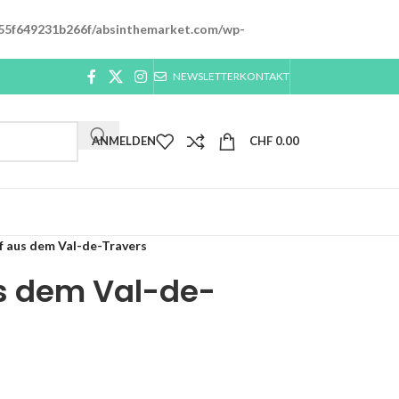
55f649231b266f/absinthemarket.com/wp-
NEWSLETTER
KONTAKT
ANMELDEN
CHF
0.00
f aus dem Val-de-Travers
s dem Val-de-