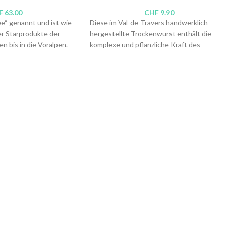
F
63.00
CHF
9.90
ee“ genannt und ist wie
Diese im Val-de-Travers handwerklich
er Starprodukte der
hergestellte Trockenwurst enthält die
 bis in die Voralpen.
komplexe und pflanzliche Kraft des
Laufe der Zeit immer
mehrfach ausgezeichneten Absinths „La
eine Ernte mühsam und
Fine du Clandestin“ in ihrer
t (100 kg Wurzeln
Zusammensetzung. Ein
r Schnaps). Mit
Geschmackserlebnis, das auch beim Aperiti
e bieten wir daher auf
seine Wirkung nicht verfehlt!
sen mythischen
rustikale Aromen Sie
 lassen werden.
 du Val-de-Travers,
l.-%
l
,
4cl