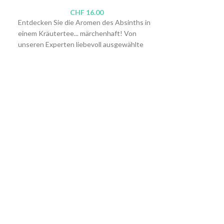
und Trockenwu
CHF
16.00
Entdecken Sie die Aromen des Absinths in
Diese Box stellt 
einem Kräutertee... märchenhaft! Von
herzhaften Köstl
unseren Experten liebevoll ausgewählte
Feinkostladen zu
Kräuter, eine Goldschmiede-Dosierung für
eine Trockenwurs
ganz sanfte Aromen, die den typischen
fertiges Risotto
Geschmack des Absinths originalgetreu
komplexen Absint
f
wiedergeben - verblüffend!
über das Gericht
Servieren flambi