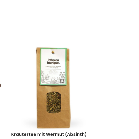
Kräutertee mit Wermut (Absinth)
Salziges Absin