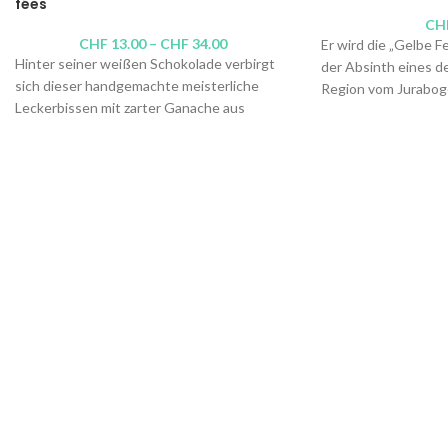
fées
CH
CHF
13.00
–
CHF
34.00
Er wird die „Gelbe F
Hinter seiner weißen Schokolade verbirgt
der Absinth eines d
sich dieser handgemachte meisterliche
Region vom Jurabogen
Leckerbissen mit zarter Ganache aus
Ein Produkt, das im 
dunkler Schokolade, Sahne und Pistazien-
seltener wird, da s
Marzipan, die mit einem sehr süßen Absinth
der Ertrag gering is
eine Liaison eingeht. Erhältlich in Sets mit 6,
ergeben etwa 5 Lite
9, 15 und 21 Stück. Seien Sie vorsichtig,
unverhohlener Freud
denn es ist unmöglich, nur einen zu
AbsintheMarket die
probieren. Wir haben Sie gewarnt ...
Schnaps an, dessen 
niemals gleichgültig
Brenner:
Distillerie
Christophe Racine
Alkoholgehalt: 45 Vo
Inhalt: 70cl,
50cl
,
20c