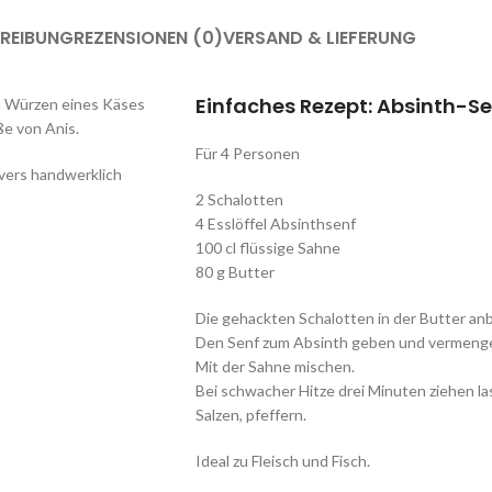
REIBUNG
REZENSIONEN (0)
VERSAND & LIEFERUNG
Einfaches Rezept: Absinth-S
zum Würzen eines Käses
ße von Anis.
Für 4 Personen
avers handwerklich
2 Schalotten
4 Esslöffel Absinthsenf
100 cl flüssige Sahne
80 g Butter
Die gehackten Schalotten in der Butter an
Den Senf zum Absinth geben und vermeng
Mit der Sahne mischen.
Bei schwacher Hitze drei Minuten ziehen la
Salzen, pfeffern.
Ideal zu Fleisch und Fisch.