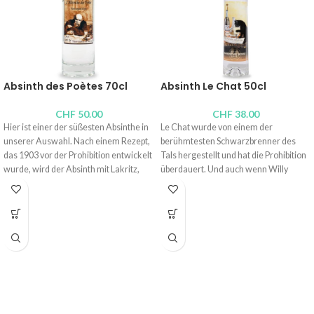
Absinth des Poètes 70cl
Absinth Le Chat 50cl
CHF
50.00
CHF
38.00
Hier ist einer der süßesten Absinthe in
Le Chat wurde von einem der
unserer Auswahl. Nach einem Rezept,
berühmtesten Schwarzbrenner des
das 1903 vor der Prohibition entwickelt
Tals hergestellt und hat die Prohibition
wurde, wird der Absinth mit Lakritz,
überdauert. Und auch wenn Willy
Minze und Koriander versetzt,
verstorben ist, reproduziert seine
wodurch ein Nektar entsteht, der
Tochter Françoise diesen sehr süßen
zwischen pflanzlichen und blumigen
und preisgekrönten Nektar, der sich
Noten ausgewogen ist. Ein sicherer
hinter einem alten Etikett bourgeoiser
Wert, der mehrfach von den größten
Absinthe verbirgt. Hervorragend!
Spezialisten ausgezeichnet wurde.
Brenner:
Absinthe Bovet La Valote
Brenner:
Distillerie du Val-de-Travers,
Alkoholgehalt: 54 Vol.-%
Christophe Racine
Inhalt:
100cl
, 50cl,
10cl
,
4cl
Alkoholgehalt: 52 Vol.-%