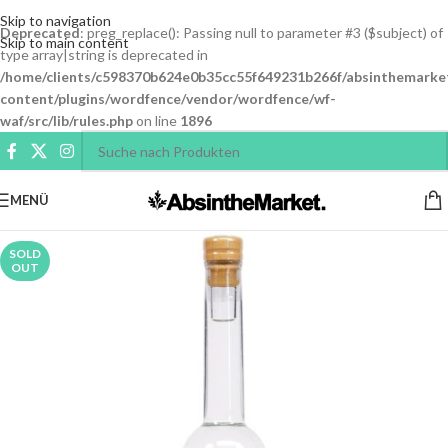
Skip to navigation
Deprecated
: preg_replace(): Passing null to parameter #3 ($subject) of
Skip to main content
type array|string is deprecated in
/home/clients/c598370b624e0b35cc55f649231b266f/absinthemarke
content/plugins/wordfence/vendor/wordfence/wf-
waf/src/lib/rules.php
on line
1896
MENÜ
SOLD
OUT