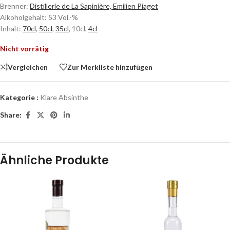
Brenner:
Distillerie de La Sapinière, Emilien Piaget
Alkoholgehalt: 53 Vol.-%
Inhalt:
70cl
,
50cl
,
35cl
, 10cl,
4cl
Nicht vorrätig
Vergleichen
Zur Merkliste hinzufügen
Kategorie :
Klare Absinthe
Share:
Ähnliche Produkte