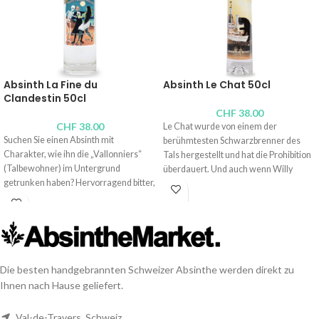
Absinth La Fine du
Absinth Le Chat 50cl
Clandestin 50cl
CHF
38.00
CHF
38.00
Le Chat wurde von einem der
Suchen Sie einen Absinth mit
berühmtesten Schwarzbrenner des
Charakter, wie ihn die „Vallonniers“
Tals hergestellt und hat die Prohibition
(Talbewohner) im Untergrund
überdauert. Und auch wenn Willy
getrunken haben? Hervorragend bitter,
verstorben ist, reproduziert seine
bemerkenswert pflanzlich? Verpassen
Tochter Françoise diesen sehr süßen
Sie nicht diesen „Fine du Clandestin“,
und preisgekrönten Nektar, der sich
der 15 Pflanzen kombiniert, darunter
hinter einem alten Etikett bourgeoiser
ungewöhnlicher Engelwurz und
Absinthe verbirgt. Hervorragend!
Ehrenpreis.
Brenner:
Absinthe Bovet La Valote
Die besten handgebrannten Schweizer Absinthe werden direkt zu
Brenner:
Distillerie du Val-de-Travers,
Alkoholgehalt: 54 Vol.-%
Ihnen nach Hause geliefert.
Christophe Racine
Inhalt:
100cl
, 50cl,
10cl
,
4cl
Alkoholgehalt: 52 Vol.-%
Val-de-Travers, Schweiz
Inhalt:
70cl
, 50cl,
20cl
,
10cl
,
4cl