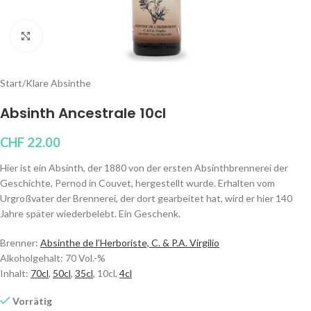
Klicken um zu vergrößern
Start
/
Klare Absinthe
Absinth Ancestrale 10cl
CHF
22.00
Hier ist ein Absinth, der 1880 von der ersten Absinthbrennerei der
Geschichte, Pernod in Couvet, hergestellt wurde. Erhalten vom
Urgroßvater der Brennerei, der dort gearbeitet hat, wird er hier 140
Jahre später wiederbelebt. Ein Geschenk.
Brenner:
Absinthe de l’Herboriste, C. & P.A. Virgilio
Alkoholgehalt: 70 Vol.-%
Inhalt:
70cl
,
50cl
,
35cl
, 10cl,
4cl
Vorrätig