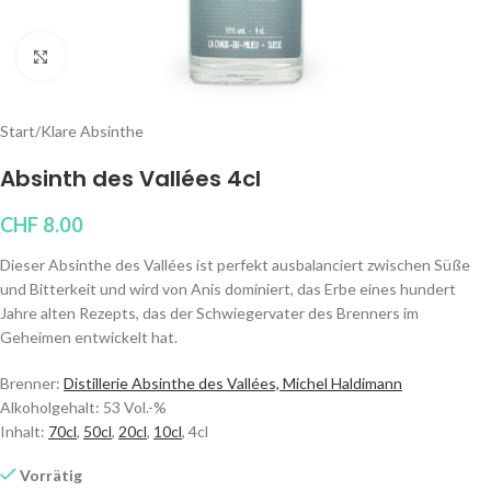
Klicken um zu vergrößern
Start
/
Klare Absinthe
Absinth des Vallées 4cl
CHF
8.00
Dieser Absinthe des Vallées ist perfekt ausbalanciert zwischen Süße
und Bitterkeit und wird von Anis dominiert, das Erbe eines hundert
Jahre alten Rezepts, das der Schwiegervater des Brenners im
Geheimen entwickelt hat.
Brenner:
Distillerie Absinthe des Vallées, Michel Haldimann
Alkoholgehalt: 53 Vol.-%
Inhalt:
70cl
,
50cl
,
20cl
,
10cl
, 4cl
Vorrätig