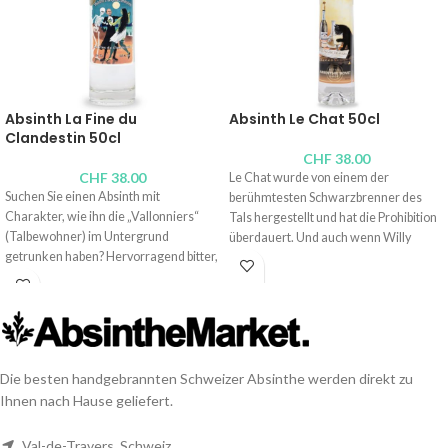
Absinth La Fine du
Absinth Le Chat 50cl
Clandestin 50cl
CHF
38.00
CHF
38.00
Le Chat wurde von einem der
Suchen Sie einen Absinth mit
berühmtesten Schwarzbrenner des
Charakter, wie ihn die „Vallonniers“
Tals hergestellt und hat die Prohibition
(Talbewohner) im Untergrund
überdauert. Und auch wenn Willy
getrunken haben? Hervorragend bitter,
verstorben ist, reproduziert seine
bemerkenswert pflanzlich? Verpassen
Tochter Françoise diesen sehr süßen
Sie nicht diesen „Fine du Clandestin“,
und preisgekrönten Nektar, der sich
der 15 Pflanzen kombiniert, darunter
hinter einem alten Etikett bourgeoiser
ungewöhnlicher Engelwurz und
Absinthe verbirgt. Hervorragend!
Ehrenpreis.
Brenner:
Absinthe Bovet La Valote
Die besten handgebrannten Schweizer Absinthe werden direkt zu
Brenner:
Distillerie du Val-de-Travers,
Alkoholgehalt: 54 Vol.-%
Ihnen nach Hause geliefert.
Christophe Racine
Inhalt:
100cl
, 50cl,
10cl
,
4cl
Alkoholgehalt: 52 Vol.-%
Val-de-Travers, Schweiz
Inhalt:
70cl
, 50cl,
20cl
,
10cl
,
4cl